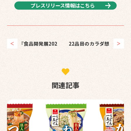
プレスリリース情報はこちら
『食品開発展202
22品目のカラダ想
5』に出展します
い素材と野菜が摂
れるスープセット
が新発売
関連記事