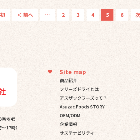
最初
＜ 前へ
…
2
3
4
5
6
次
Site map
商品紹介
フリーズドライとは
アスザックフーズって？
Asuzac Foods STORY
OEM/ODM
3番地45
企業情報
時～17時）
サステナビリティ