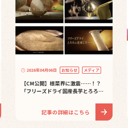
2026年04月06日
お知らせ
メディア
【CM公開】根菜界に激震……！？
「フリーズドライ国産長芋とろろ」
初のCM まるで映画のクオリティ！
記事の詳細はこちら