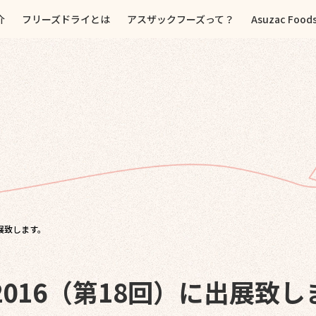
介
フリーズドライとは
アスザックフーズって？
Asuzac Food
出展致します。
016（第18回）に出展致し