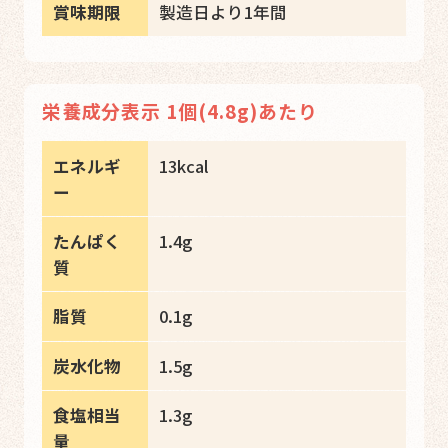
賞味期限
製造日より1年間
栄養成分表示 1個(4.8g)あたり
エネルギ
13kcal
ー
たんぱく
1.4g
質
脂質
0.1g
炭水化物
1.5g
食塩相当
1.3g
量