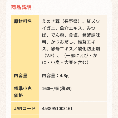
商品説明
原材料名
えのき茸（長野県）、紅ズワ
イガニ、魚介エキス、みつ
ば、でん粉、食塩、発酵調味
料、かつおだし、椎茸エキ
ス、酵母エキス／酸化防止剤
（V.E）、（一部にえび・か
に・小麦・大豆を含む）
内容量
内容量：4.8g
標準小売
160円/個(税別)
価格
JANコード
4538951003161