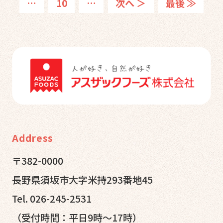
…
10
…
次へ ＞
最後 ≫
Address
〒382-0000
長野県須坂市大字米持293番地45
Tel. 026-245-2531
（受付時間：平日9時～17時）